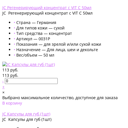
Добавлено
JC Регенерирующий концентрат с VIT C 50мл
JC Регенерирующий концентрат с VIT C 50мл
•
Страна — Германия
•
Для типов кожи — сухой
•
Тип средства — концентрат
•
Артикул — 0031P
•
Показания — для зрелой и/или сухой кожи
•
Назначение — Для лица, шеи и декольте
•
Вес/объем — 50 мл
113 руб.
113 руб.
-
+
×
Выбрано максимальное количество, доступное для заказа
В корзину
Добавлено
JС Капсулы для губ (1шт)
JС Капсулы для губ (1шт)