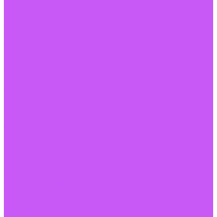
Отзывы
Сертификаты
Политика конфиденциальности
Регистрация профи
Профи
Фото и Видео
Доставка и Оплата
Контакты
...
Каталог товаров
Акции
Обучение
Информация
Новости
Статьи
О Компании
Отзывы
Сертификаты
Политика конфиденциальности
Регистрация профи
Профи
Фото и Видео
Доставка и Оплата