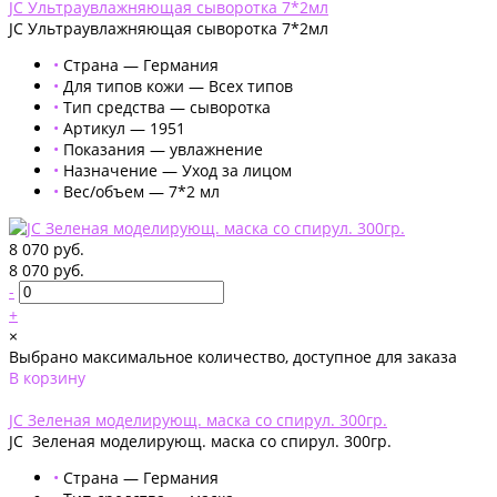
JC Ультраувлажняющая сыворотка 7*2мл
JC Ультраувлажняющая сыворотка 7*2мл
•
Страна — Германия
•
Для типов кожи — Всех типов
•
Тип средства — сыворотка
•
Артикул — 1951
•
Показания — увлажнение
•
Назначение — Уход за лицом
•
Вес/объем — 7*2 мл
8 070 руб.
8 070 руб.
-
+
×
Выбрано максимальное количество, доступное для заказа
В корзину
Добавлено
JС Зеленая моделирующ. маска со спирул. 300гр.
JС Зеленая моделирующ. маска со спирул. 300гр.
•
Страна — Германия