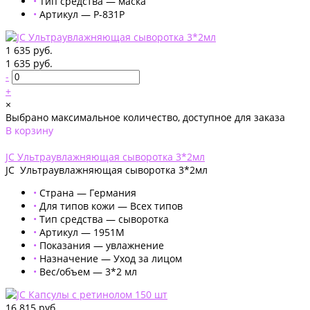
•
Тип средства — маска
•
Артикул — P-831P
1 635 руб.
1 635 руб.
-
+
×
Выбрано максимальное количество, доступное для заказа
В корзину
Добавлено
JC Ультраувлажняющая сыворотка 3*2мл
JC Ультраувлажняющая сыворотка 3*2мл
•
Страна — Германия
•
Для типов кожи — Всех типов
•
Тип средства — сыворотка
•
Артикул — 1951M
•
Показания — увлажнение
•
Назначение — Уход за лицом
•
Вес/объем — 3*2 мл
16 815 руб.