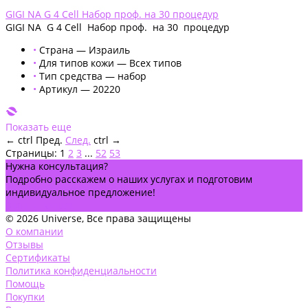
Добавлено
GIGI NA G 4 Cell Набор проф. на 30 процедур
GIGI NA G 4 Cell Набор проф. на 30 процедур
•
Страна — Израиль
•
Для типов кожи — Всех типов
•
Тип средства — набор
•
Артикул — 20220
Показать еще
←
ctrl
Пред.
След.
ctrl
→
Страницы:
1
2
3
...
52
53
Нужна консультация?
Подробно расскажем о наших услугах и подготовим
индивидуальное предложение!
Задать вопрос
© 2026 Universe, Все права защищены
О компании
Отзывы
Сертификаты
Политика конфиденциальности
Помощь
Покупки