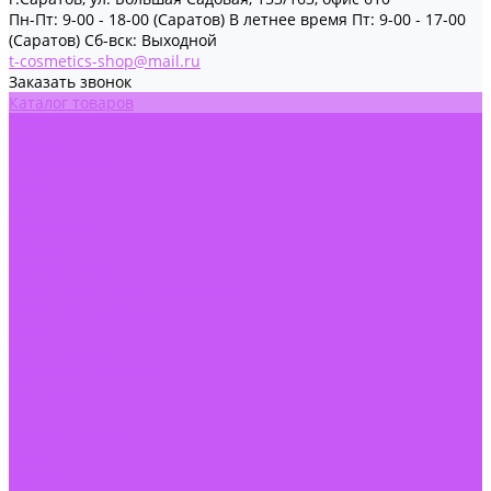
Пн-Пт: 9-00 - 18-00 (Саратов) В летнее время Пт: 9-00 - 17-00
(Саратов) Сб-вск: Выходной
t-cosmetics-shop@mail.ru
Заказать звонок
Каталог товаров
Акции
Обучение
Информация
Новости
Статьи
О Компании
Отзывы
Сертификаты
Политика конфиденциальности
Регистрация профи
Профи
Фото и Видео
Доставка и Оплата
Контакты
...
Каталог товаров
Акции
Обучение