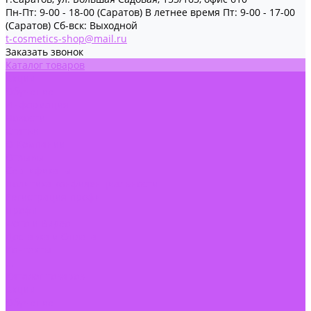
Пн-Пт: 9-00 - 18-00 (Саратов) В летнее время Пт: 9-00 - 17-00
(Саратов) Сб-вск: Выходной
t-cosmetics-shop@mail.ru
Заказать звонок
Каталог товаров
Акции
Обучение
Информация
Новости
Статьи
О Компании
Отзывы
Сертификаты
Политика конфиденциальности
Регистрация профи
Профи
Фото и Видео
Доставка и Оплата
Контакты
...
Каталог товаров
Акции
Обучение