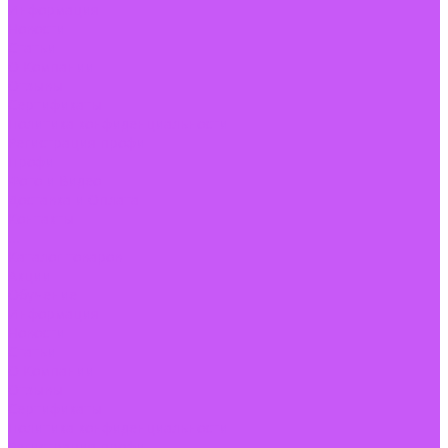
Информация
Новости
Статьи
О Компании
Отзывы
Сертификаты
Политика конфиденциальности
Регистрация профи
Профи
Фото и Видео
Доставка и Оплата
Контакты
...
Каталог товаров
Акции
Обучение
Информация
Новости
Статьи
О Компании
Отзывы
Сертификаты
Политика конфиденциальности
Регистрация профи