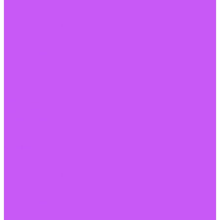
Отзывы
Сертификаты
Политика конфиденциальности
Регистрация профи
Профи
Фото и Видео
Доставка и Оплата
Контакты
...
Каталог товаров
Акции
Обучение
Информация
Новости
Статьи
О Компании
Отзывы
Сертификаты
Политика конфиденциальности
Регистрация профи
Профи
Фото и Видео
Доставка и Оплата