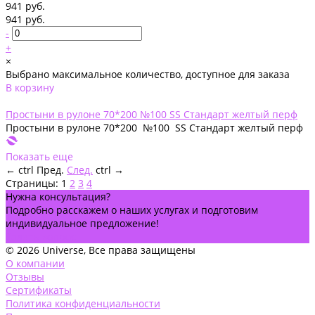
941 руб.
941 руб.
-
+
×
Выбрано максимальное количество, доступное для заказа
В корзину
Добавлено
Простыни в рулоне 70*200 №100 SS Стандарт желтый перф
Простыни в рулоне 70*200 №100 SS Стандарт желтый перф
Показать еще
←
ctrl
Пред.
След.
ctrl
→
Страницы:
1
2
3
4
Нужна консультация?
Подробно расскажем о наших услугах и подготовим
индивидуальное предложение!
Задать вопрос
© 2026 Universe, Все права защищены
О компании
Отзывы
Сертификаты
Политика конфиденциальности