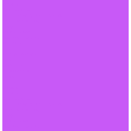
Отзывы
Сертификаты
Политика конфиденциальности
Регистрация профи
Профи
Фото и Видео
Доставка и Оплата
Контакты
...
Каталог товаров
Акции
Обучение
Информация
Новости
Статьи
О Компании
Отзывы
Сертификаты
Политика конфиденциальности
Регистрация профи
Профи
Фото и Видео
Доставка и Оплата