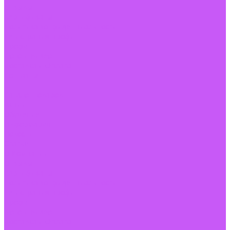
Отзывы
Сертификаты
Политика конфиденциальности
Регистрация профи
Профи
Фото и Видео
Доставка и Оплата
Контакты
...
Каталог товаров
Акции
Обучение
Информация
Новости
Статьи
О Компании
Отзывы
Сертификаты
Политика конфиденциальности
Регистрация профи
Профи
Фото и Видео
Доставка и Оплата