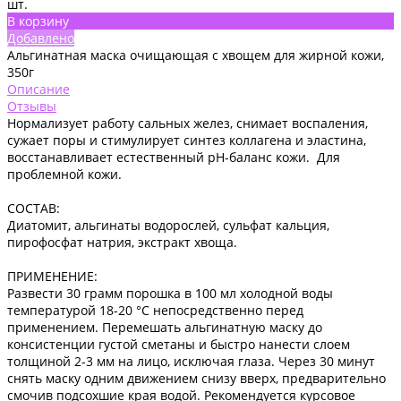
шт.
В корзину
Добавлено
Альгинатная маска очищающая с хвощем для жирной кожи,
350г
Описание
Отзывы
Нормализует работу сальных желез, снимает воспаления,
сужает поры и стимулирует синтез коллагена и эластина,
восстанавливает естественный рН-баланс кожи. Для
проблемной кожи.
СОСТАВ:
Диатомит, альгинаты водорослей, сульфат кальция,
пирофосфат натрия, экстракт хвоща.
ПРИМЕНЕНИЕ:
Развести 30 грамм порошка в 100 мл холодной воды
температурой 18-20 °С непосредственно перед
применением. Перемешать альгинатную маску до
консистенции густой сметаны и быстро нанести слоем
толщиной 2-3 мм на лицо, исключая глаза. Через 30 минут
снять маску одним движением снизу вверх, предварительно
смочив подсохшие края водой. Рекомендуется курсовое