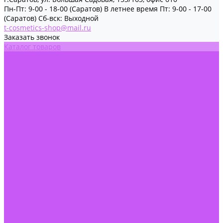
Пн-Пт: 9-00 - 18-00 (Саратов) В летнее время Пт: 9-00 - 17-00
(Саратов) Сб-вск: Выходной
t-cosmetics-shop@mail.ru
Заказать звонок
Каталог товаров
Акции
Обучение
Информация
Новости
Статьи
О Компании
Отзывы
Сертификаты
Политика конфиденциальности
Регистрация профи
Профи
Фото и Видео
Доставка и Оплата
Контакты
...
Каталог товаров
Акции
Обучение