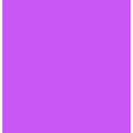
Информация
Новости
Статьи
О Компании
Отзывы
Сертификаты
Политика конфиденциальности
Регистрация профи
Профи
Фото и Видео
Доставка и Оплата
Контакты
...
Каталог товаров
Акции
Обучение
Информация
Новости
Статьи
О Компании
Отзывы
Сертификаты
Политика конфиденциальности
Регистрация профи